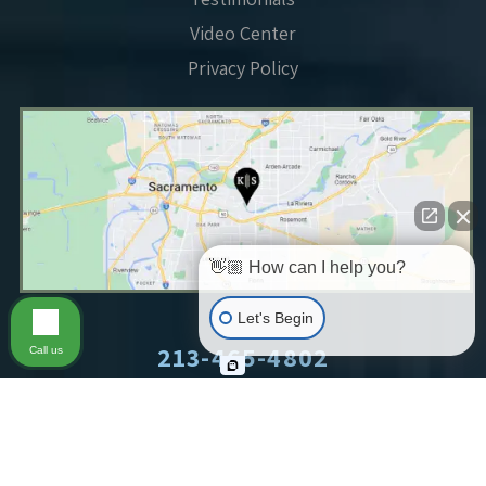
Video Center
Privacy Policy
👋🏼 How can I help you?
Let's Begin
213-465-4802
Call us